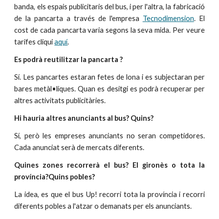
banda, els espais publicitaris del bus, i per l'altra, la fabricació
de la pancarta a través de l'empresa
Tecnodimension
. El
cost de cada pancarta varia segons la seva mida. Per veure
tarifes cliqui
aquí
.
Es podrà reutilitzar la pancarta ?
Sí. Les pancartes estaran fetes de lona i es subjectaran per
bares metàl•liques. Quan es desitgi es podrà recuperar per
altres activitats publicitàries.
Hi hauria altres anunciants al bus? Quins?
Sí, però les empreses anunciants no seran competidores.
Cada anunciat serà de mercats diferents.
Quines zones recorrerà el bus? El gironès o tota la
província?Quins pobles?
La idea, es que el bus Up! recorri tota la província i recorri
diferents pobles a l'atzar o demanats per els anunciants.